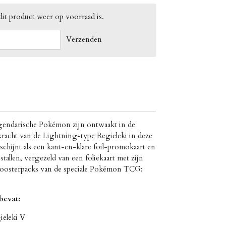
it product weer op voorraad is.
Verzenden
endarische Pokémon zijn ontwaakt in de
racht van de Lightning-type Regieleki in deze
schijnt als een kant-en-klare foil-promokaart en
stallen, vergezeld van een foliekaart met zijn
oosterpacks van de speciale Pokémon TCG:
bevat:
ieleki V