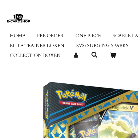
Ga
direct
naar
de
hoofdinhoud
HOME
PRE ORDER
ONE PIECE
SCARLET &
ELITE TRAINER BOXEN
SV8: SURGING SPARKS
COLLECTION BOXEN