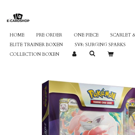
Ga
direct
naar
de
hoofdinhoud
HOME
PRE ORDER
ONE PIECE
SCARLET &
ELITE TRAINER BOXEN
SV8: SURGING SPARKS
COLLECTION BOXEN