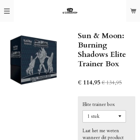
Ga
direct
naar
de
Sun & Moon:
hoofdinhoud
Burning
Shadows Elite
Trainer Box
€ 114,95
€ 134,95
Elite trainer box
Laat het me weten
wanneer dit product