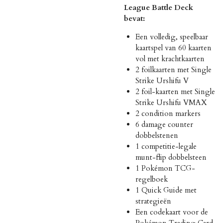
League Battle Deck
bevat:
Een volledig, speelbaar
kaartspel van 60 kaarten
vol met krachtkaarten
2 foilkaarten met Single
Strike Urshifu V
2 foil-kaarten met Single
Strike Urshifu VMAX
2 condition markers
6 damage counter
dobbelstenen
1 competitie-legale
munt-flip dobbelsteen
1 Pokémon TCG-
regelboek
1 Quick Guide met
strategieën
Een codekaart voor de