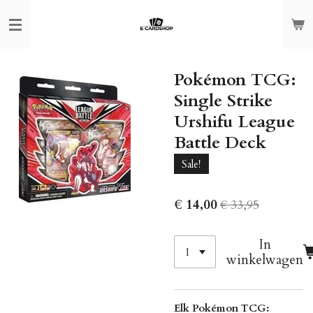
Ga
direct
naar
de
Pokémon TCG:
hoofdinhoud
Single Strike
Urshifu League
Battle Deck
Sale!
€ 14,00
€ 33,95
In
winkelwagen
Elk Pokémon TCG: