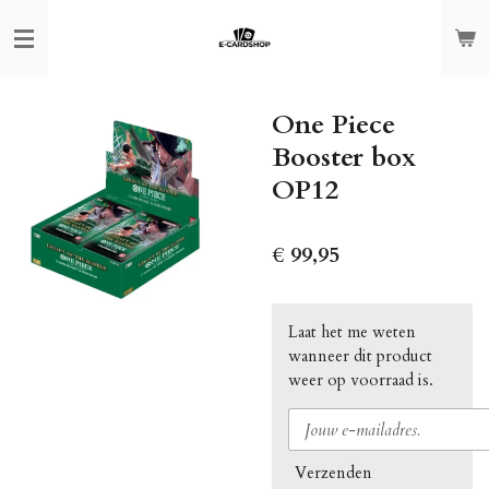
Ga
direct
naar
de
One Piece
hoofdinhoud
Booster box
OP12
€ 99,95
Laat het me weten
wanneer dit product
weer op voorraad is.
Verzenden