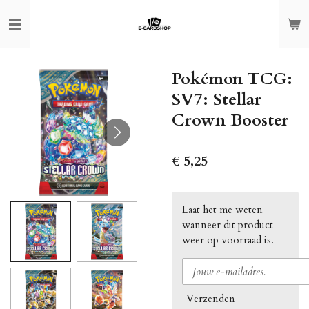
Ga
direct
naar
de
Pokémon TCG:
hoofdinhoud
SV7: Stellar
Crown Booster
€ 5,25
Laat het me weten
wanneer dit product
weer op voorraad is.
Verzenden