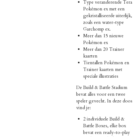
Type veranderende Tera
Pokémon ex met een
gekristalliseerde uiterlijk,
zoals een water-type
Garchomp ex.
Meer dan 15 nieuwe
Pokémon ex
Meer dan 20 Trainer
kaarten
Tientallen Pokémon en
Trainer kaarten met
speciale illustraties
De Build & Battle Stadium
bevat alles voor een twee
speler gevecht. In deze doos
vind je:
2 individuele Build &
Battle Boxes, elke box
bevat een ready-to-play