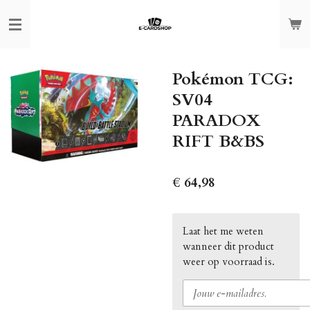
Ga
direct
naar
de
Pokémon TCG:
hoofdinhoud
SV04
PARADOX
RIFT B&BS
€ 64,98
Laat het me weten
wanneer dit product
weer op voorraad is.