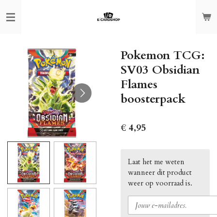
Ga
direct
naar
de
Pokemon TCG:
hoofdinhoud
SV03 Obsidian
Flames
boosterpack
€ 4,95
Laat het me weten
wanneer dit product
weer op voorraad is.