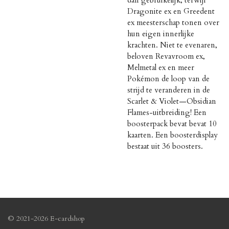
Dragonite ex en Greedent
ex meesterschap tonen over
hun eigen innerlijke
krachten. Niet te evenaren,
beloven Revavroom ex,
Melmetal ex en meer
Pokémon de loop van de
strijd te veranderen in de
Scarlet & Violet—Obsidian
Flames-uitbreiding! Een
boosterpack bevat bevat 10
kaarten. Een boosterdisplay
bestaat uit 36 boosters.
© 2021-2026 E-cardshop