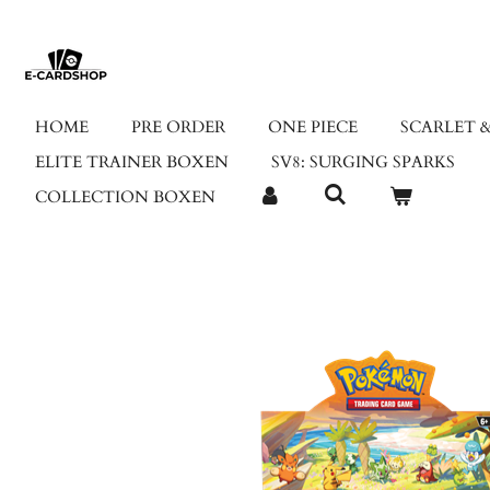
Ga
direct
naar
de
hoofdinhoud
HOME
PRE ORDER
ONE PIECE
SCARLET &
ELITE TRAINER BOXEN
SV8: SURGING SPARKS
COLLECTION BOXEN