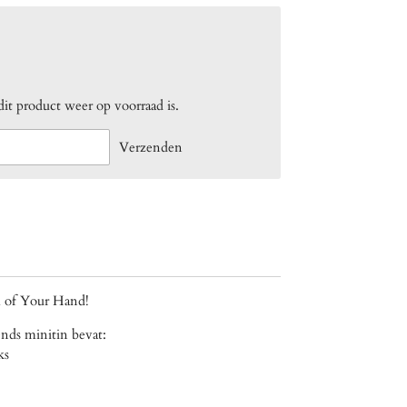
t product weer op voorraad is.
Verzenden
m of Your Hand!
ds minitin bevat:
ks